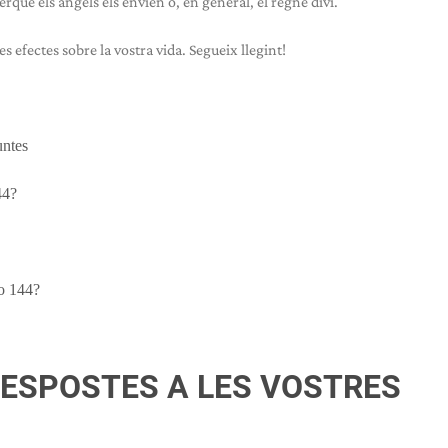
uè els àngels els envien o, en general, el regne diví.
les efectes sobre la vostra vida. Segueix llegint!
untes
44?
o 144?
RESPOSTES A LES VOSTRES