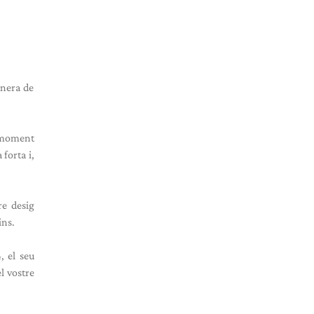
anera de
n moment
forta i,
re desig
ins.
, el seu
l vostre