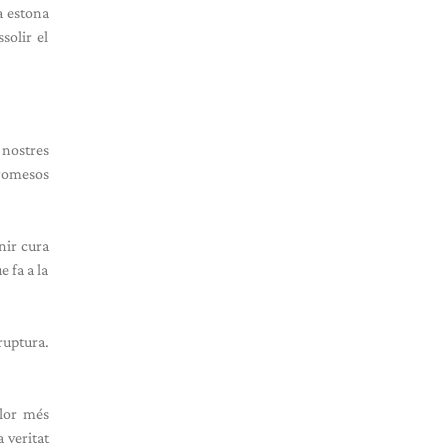
a estona
solir el
 nostres
promesos
nir cura
 fa a la
ruptura.
alor més
 veritat