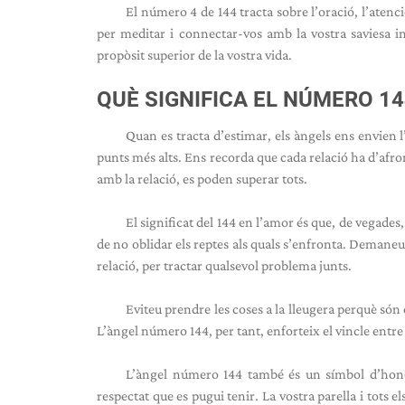
El número 4 de 144 tracta sobre l’oració, l’aten
per meditar i connectar-vos amb la vostra saviesa in
propòsit superior de la vostra vida.
QUÈ SIGNIFICA EL NÚMERO 14
Quan es tracta d’estimar, els àngels ens envien
punts més alts. Ens recorda que cada relació ha d’afr
amb la relació, es poden superar tots.
El significat del 144 en l’amor és que, de vegade
de no oblidar els reptes als quals s’enfronta. Demaneu
relació, per tractar qualsevol problema junts.
Eviteu prendre les coses a la lleugera perquè só
L’àngel número 144, per tant, enforteix el vincle entre 
L’àngel número 144 també és un símbol d’honest
respectat que es pugui tenir. La vostra parella i tots 