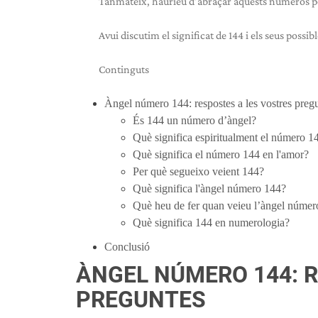
Tanmateix, hauríeu d’abraçar aquests números perq
Avui discutim el significat de 144 i els seus possib
Continguts
Àngel número 144: respostes a les vostres preg
És 144 un número d’àngel?
Què significa espiritualment el número 1
Què significa el número 144 en l'amor?
Per què segueixo veient 144?
Què significa l'àngel número 144?
Què heu de fer quan veieu l’àngel númer
Què significa 144 en numerologia?
Conclusió
ÀNGEL NÚMERO 144: 
PREGUNTES