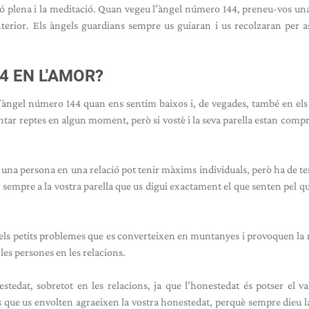
ció plena i la meditació. Quan vegeu l’àngel número 144, preneu-vos un
terior. Els àngels guardians sempre us guiaran i us recolzaran per as
4 EN L'AMOR?
 l’àngel número 144 quan ens sentim baixos i, de vegades, també en els
ontar reptes en algun moment, però si vostè i la seva parella estan com
s, una persona en una relació pot tenir màxims individuals, però ha de te
 sempre a la vostra parella que us digui exactament el que senten pel que
n els petits problemes que es converteixen en muntanyes i provoquen la 
les persones en les relacions.
edat, sobretot en les relacions, ja que l’honestedat és potser el v
els que us envolten agraeixen la vostra honestedat, perquè sempre dieu la