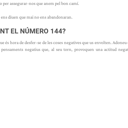
a o per assegurar-nos que anem pel bon camí.
s ens diuen que mai no ens abandonaran.
ENT EL NÚMERO 144?
 que és hora de desfer-se de les coses negatives que us envolten. Adoneu
s pensaments negatius que, al seu torn, provoquen una actitud nega