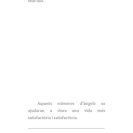
teus ulls.
Aquests números d’àngels us
ajudaran a viure una vida més
satisfactòria i satisfactòria.