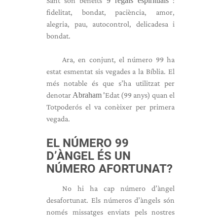
Sant són beneïts
9 regals espirituals
:
fidelitat, bondat, paciència, amor,
alegria, pau, autocontrol, delicadesa i
bondat.
Ara, en conjunt, el número 99 ha
estat esmentat sis vegades a la Bíblia. El
més notable és que s’ha utilitzat per
denotar
Abraham
'Edat (99 anys) quan el
Totpoderós el va conèixer per primera
vegada.
EL NÚMERO 99
D’ÀNGEL ÉS UN
NÚMERO AFORTUNAT?
No hi ha cap número d’àngel
desafortunat. Els números d’àngels són
només missatges enviats pels nostres