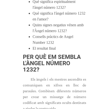
Què significa espiritualment
l'àngel número 1232?
Què significa l'àngel número 1232
en l'amor?
Quins signes negatius vénen amb
l'Àngel número 1232?
Consells pràctics de Angel
Number 1232
El resultat final
PER QUÈ EM SEMBLA
L'ÀNGEL NÚMERO
1232?
Els àngels i els mestres ascendits es
comuniquen en xifres en lloc de
paraules. Combinen diferents números
per crear un missatge de número
codificat amb significats ocults destinats
a ajudar la vostra vida.