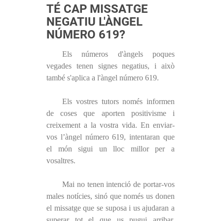
TÉ CAP MISSATGE
NEGATIU L'ÀNGEL
NÚMERO 619?
Els números d'àngels poques
vegades tenen signes negatius, i això
també s'aplica a l'àngel número 619.
Els vostres tutors només informen
de coses que aporten positivisme i
creixement a la vostra vida. En enviar-
vos l’àngel número 619, intentaran que
el món sigui un lloc millor per a
vosaltres.
Mai no tenen intenció de portar-vos
males notícies, sinó que només us donen
el missatge que se suposa i us ajudaran a
superar tot el que us pugui arribar.