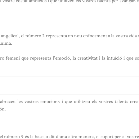
 vostre costat ambiciós i que utilitzeu els vostres talents per avançar-v
angelical, el número 2 representa un nou enfocament a la vostra vida 
’ànima.
 femení que representa l’emoció, la creativitat i la intuïció i que s
braceu les vostres emocions i que utilitzeu els vostres talents crea
món.
 número 9 és la base, o dit d’una altra manera, el suport per al vostre