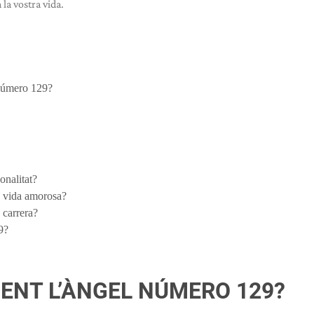
la vostra vida.
 número 129?
onalitat?
a vida amorosa?
 carrera?
9?
IENT L’ÀNGEL NÚMERO 129?