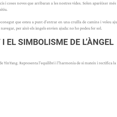
is i coses noves que arribaran a les nostres vides. Solen aparèixer més 
itiu.
econegut que esteu a punt d’entrar en una cruïlla de camins i voleu aj
 navegar, per això els àngels envien ajuda: no ho podeu fer sol.
 I EL SIMBOLISME DE L’ÀNGEL
 YinYang. Representa l’equilibri i l’harmonia de si mateix i rectifica la