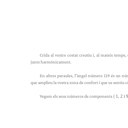
Crida al vostre costat creatiu i, al mateix temps, 
junts harmònicament.
En altres paraules, l'àngel número 129 és un n
que amplieu la vostra zona de confort i que us sentiu
Vegem els seus números de components (
1, 2 i 