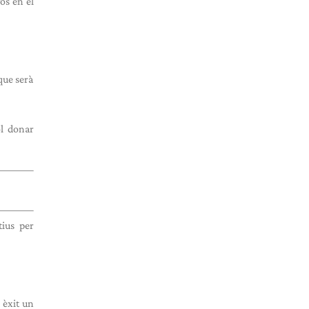
os en el
que serà
ol donar
tius per
 èxit un