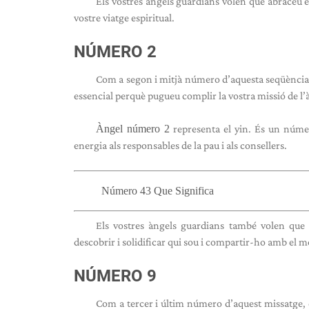
Els vostres àngels guardians volen que abraceu el
vostre viatge espiritual.
NÚMERO 2
Com a segon i mitjà número d’aquesta seqüència 
essencial perquè pugueu complir la vostra missió de l
Àngel número 2
representa el yin. És un número
energia als responsables de la pau i als consellers.
Número 43 Que Significa
Els vostres àngels guardians també volen que a
descobrir i solidificar qui sou i compartir-ho amb el 
NÚMERO 9
Com a tercer i últim número d’aquest missatge, el