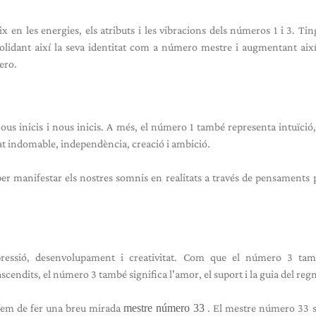
x en les energies, els atributs i les vibracions dels números 1 i 3. Ti
lidant així la seva identitat com a número mestre i augmentant així
ero.
ous inicis i nous inicis. A més, el número 1 també representa intuïció,
tat indomable, independència, creació i ambició.
per manifestar els nostres somnis en realitats a través de pensaments p
xpressió, desenvolupament i creativitat. Com que el número 3 tam
cendits, el número 3 també significa l'amor, el suport i la guia del regn
íem de fer una breu mirada
mestre número 33
. El mestre número 33 s