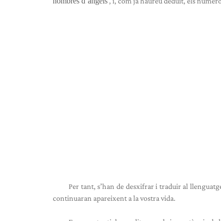
nombres d’àngels
, i, com ja haureu deduït, els númer
Per tant, s’han de desxifrar i traduir al llengua
continuaran apareixent a la vostra vida.