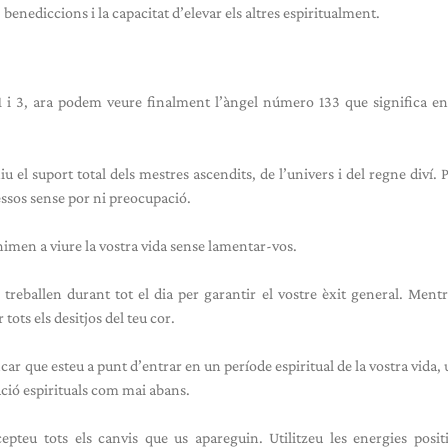
benediccions i la capacitat d’elevar els altres espiritualment.
1 i 3, ara podem veure finalment l’àngel número 133 que significa en
 el suport total dels mestres ascendits, de l’univers i del regne diví. P
essos sense por ni preocupació.
animen a viure la vostra vida sense lamentar-vos.
 treballen durant tot el dia per garantir el vostre èxit general. Mentr
tots els desitjos del teu cor.
ar que esteu a punt d’entrar en un període espiritual de la vostra vida, 
ió espirituals com mai abans.
cepteu tots els canvis que us apareguin. Utilitzeu les energies positi