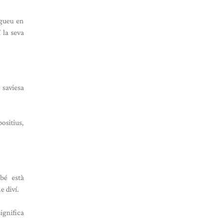
ngueu en
 la seva
 saviesa
ositius,
bé està
e diví.
ignifica