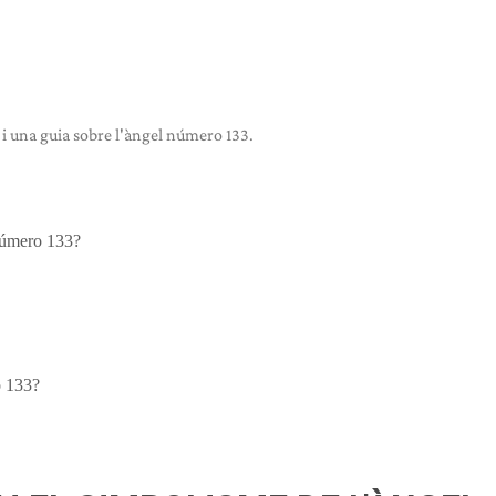
 i una guia sobre l'àngel número 133.
 número 133?
o 133?