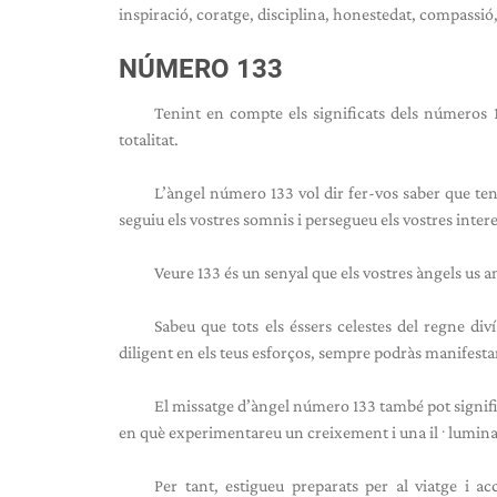
inspiració, coratge, disciplina, honestedat, compassió, 
NÚMERO 133
Tenint en compte els significats dels números 
totalitat.
L’àngel número 133 vol dir fer-vos saber que teniu
seguiu els vostres somnis i persegueu els vostres inter
Veure 133 és un senyal que els vostres àngels us 
Sabeu que tots els éssers celestes del regne diví
diligent en els teus esforços, sempre podràs manifestar 
El missatge d’àngel número 133 també pot signific
en què experimentareu un creixement i una il·luminac
Per tant, estigueu preparats per al viatge i ac