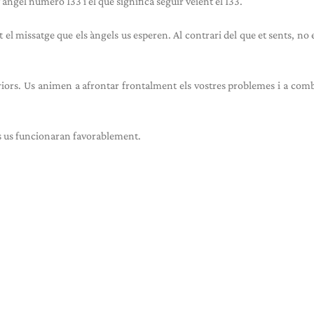
’àngel número 133 i el que significa seguir veient el 133.
l missatge que els àngels us esperen. Al contrari del que et sents, no e
eriors. Us animen a afrontar frontalment els vostres problemes i a comb
es us funcionaran favorablement.