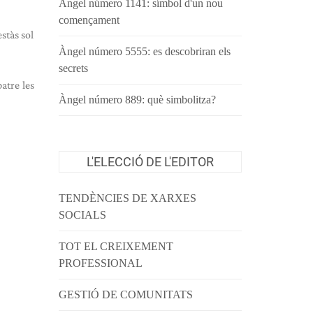
Àngel número 1141: símbol d'un nou
començament
stàs sol
Àngel número 5555: es descobriran els
secrets
atre les
Àngel número 889: què simbolitza?
L'ELECCIÓ DE L'EDITOR
TENDÈNCIES DE XARXES
SOCIALS
TOT EL CREIXEMENT
PROFESSIONAL
GESTIÓ DE COMUNITATS