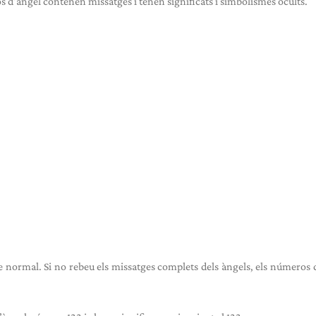
os d'àngel contenen missatges i tenen significats i simbolismes ocults.
tge normal. Si no rebeu els missatges complets dels àngels, els números 