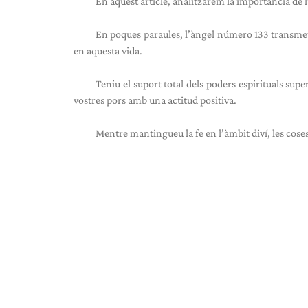
En aquest article, analitzarem la importància de l
En poques paraules, l’àngel número 133 transmet e
en aquesta vida.
Teniu el suport total dels poders espirituals sup
vostres pors amb una actitud positiva.
Mentre mantingueu la fe en l’àmbit diví, les cos