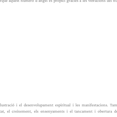
erquè aquest número d’àngel és propici gràcies a les vibracions del 
lustració i el desenvolupament espiritual i les manifestacions. Ta
ertat, el creixement, els ensenyaments i el tancament i obertura 