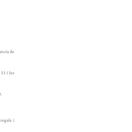
ància de
33 i les
0.
regals i