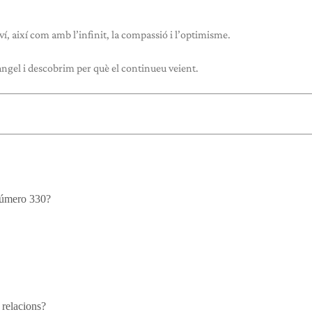
í, així com amb l’infinit, la compassió i l’optimisme.
ngel i descobrim per què el continueu veient.
 número 330?
 relacions?