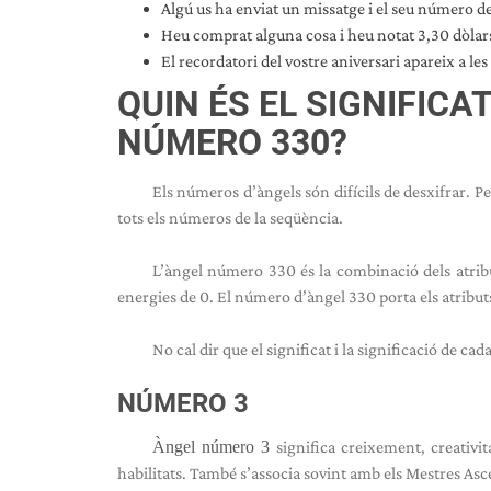
Algú us ha enviat un missatge i el seu número d
Heu comprat alguna cosa i heu notat 3,30 dòlars
El recordatori del vostre aniversari apareix a les
QUIN ÉS EL SIGNIFICAT
NÚMERO 330?
Els números d’àngels són difícils de desxifrar. P
tots els números de la seqüència.
L’àngel número 330 és la combinació dels atrib
energies de 0. El número d’àngel 330 porta els atributs
No cal dir que el significat i la significació d
NÚMERO 3
Àngel número 3
significa creixement, creativit
habilitats. També s’associa sovint amb els Mestres Asc