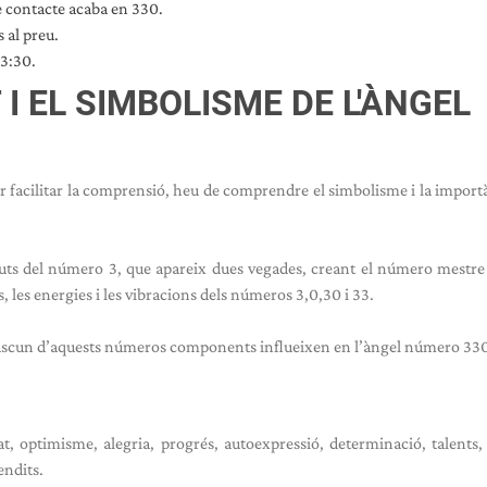
e contacte acaba en 330.
 al preu.
 3:30.
 I EL SIMBOLISME DE L'ÀNGEL
er facilitar la comprensió, heu de comprendre el simbolisme i la import
uts del número 3, que apareix dues vegades, creant el número mestre 
, les energies i les vibracions dels números 3,0,30 i 33.
e cadascun d’aquests números components influeixen en l’àngel número 33
at, optimisme, alegria, progrés, autoexpressió, determinació, talents, 
endits.