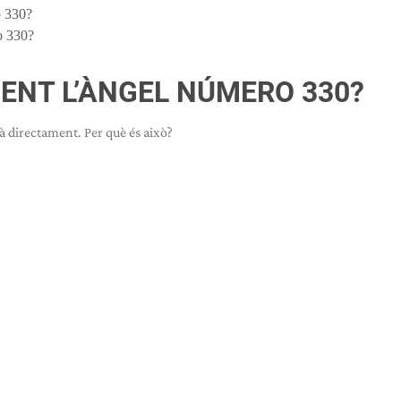
o 330?
o 330?
IENT L’ÀNGEL NÚMERO 330?
à directament. Per què és això?