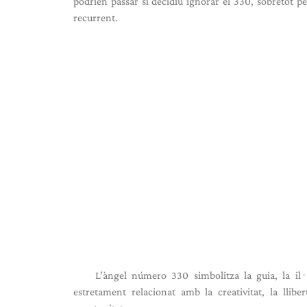
podrien passar si decidiu ignorar el 330, sobretot p
recurrent.
L’àngel número 330 simbolitza la guia, la il·
estretament relacionat amb la creativitat, la llib