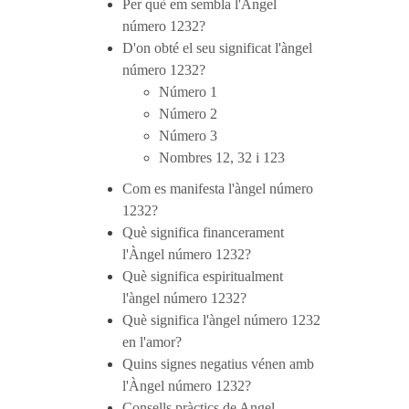
Per què em sembla l'Àngel
número 1232?
D'on obté el seu significat l'àngel
número 1232?
Número 1
Número 2
Número 3
Nombres 12, 32 i 123
Com es manifesta l'àngel número
1232?
Què significa financerament
l'Àngel número 1232?
Què significa espiritualment
l'àngel número 1232?
Què significa l'àngel número 1232
en l'amor?
Quins signes negatius vénen amb
l'Àngel número 1232?
Consells pràctics de Angel