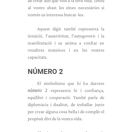
de crear allò que vols a la teva vida. Teniu
al vostre abast les eines necessàries si
només us interessa buscar-les.
Aquest dígit també representa la
intuïció, l’assertivitat, l’autogovern i la
manifestació i us anima a confiar en
vosaltres mateixos i en les vostres
capacitats.
NÚMERO 2
El simbolisme que hi ha darrere
número 2
representa fe i confiança,
equilibri i cooperació. També parla de
diplomàcia i dualitat, de treballar junts
per crear alguna cosa bella i de complir el
propòsit diví de la vostra vida.