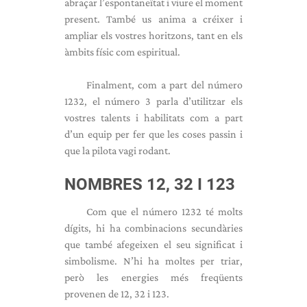
abraçar l’espontaneïtat i viure el moment
present. També us anima a créixer i
ampliar els vostres horitzons, tant en els
àmbits físic com espiritual.
Finalment, com a part del número
1232, el número 3 parla d’utilitzar els
vostres talents i habilitats com a part
d’un equip per fer que les coses passin i
que la pilota vagi rodant.
NOMBRES 12, 32 I 123
Com que el número 1232 té molts
dígits, hi ha combinacions secundàries
que també afegeixen el seu significat i
simbolisme. N’hi ha moltes per triar,
però les energies més freqüents
provenen de 12, 32 i 123.