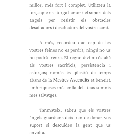
millor, més fort i complet. Utilitzeu la
força que us atorga l’amor i el suport dels
àngels per resistir els obstacles
desafiadors i desafiadors del vostre camí.
A més, recordeu que cap de les
vostres feines no es perdrà; ningú no us
ho podrà treure. El regne diví no és aliè
als vostres sacrificis, persistència i
esforços; només és qüestió de temps
abans de la
Mestres Ascendits
et beneirà
amb riqueses més enllà dels teus somnis
més salvatges.
Tanmateix, sabeu que els vostres
àngels guardians deixaran de donar-vos
suport si descuideu la gent que us
envolta.