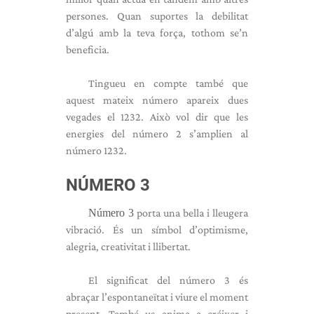
persones. Quan suportes la debilitat
d’algú amb la teva força, tothom se’n
beneficia.
Tingueu en compte també que
aquest mateix número apareix dues
vegades el 1232. Això vol dir que les
energies del número 2 s’amplien al
número 1232.
NÚMERO 3
Número 3
porta una bella i lleugera
vibració. És un símbol d’optimisme,
alegria, creativitat i llibertat.
El significat del número 3 és
abraçar l’espontaneïtat i viure el moment
present. També us anima a créixer i