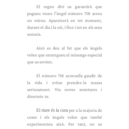
El regne diví us garantirà que
pugueu veure l’àngel número 718 arreu
on mireu. Apareixerà en tot moment,
durant el dia i la nit, i fins i tot en els seus
somnis.
Això es deu al fet que els àngels
volen que entengueu el missatge especial
que us envien.
El número 718 aconsella gaudir de
la vida i evitar prendre-la massa
seriosament. Viu noves aventures i
diverteix-te.
El riure és la cura
per a la majoria de
coses i els àngels volen que també
experimenteu això. Per tant, no us