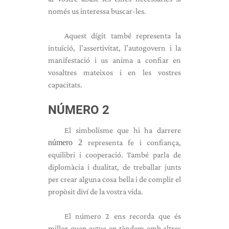
només us interessa buscar-les.
Aquest dígit també representa la
intuïció, l’assertivitat, l’autogovern i la
manifestació i us anima a confiar en
vosaltres mateixos i en les vostres
capacitats.
NÚMERO 2
El simbolisme que hi ha darrere
número 2
representa fe i confiança,
equilibri i cooperació. També parla de
diplomàcia i dualitat, de treballar junts
per crear alguna cosa bella i de complir el
propòsit diví de la vostra vida.
El número 2 ens recorda que és
millor quan actua en tàndem amb altres