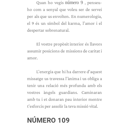
Quan ho vegis
número 9
, penseu-
ho com a senyal que voleu ser de servei
per als que us envolten. En numerologia,
el 9 és un símbol del karma, l’amor i el
despertar sobrenatural.
El vostre propòsit interior és llavors
assumir posicions de missions de caritat i
amor.
L’energia que hi ha darrere d’aquest
missatge us travessa l’ànima i us obliga a
tenir una relació més profunda amb els
vostres àngels guardians. Caminaran
amb tu i et donaran pau interior mentre
t’esforcis per assolir la teva missió vital.
NÚMERO 109