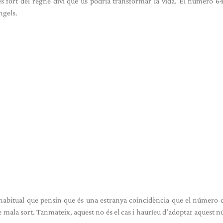
 fort del regne diví que us podria transformar la vida. El número 6
ngels.
 habitual que pensin que és una estranya coincidència que el número 
e mala sort. Tanmateix, aquest no és el cas i hauríeu d’adoptar aquest 