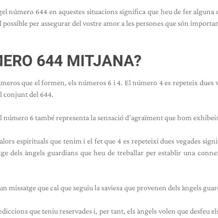
el número 644 en aquestes situacions significa que heu de fer alguna 
el possible per assegurar del vostre amor a les persones que són importan
ERO 644 MITJANA?
úmeros que el formen, els números 6 i 4. El número 4 es repeteix dues 
l conjunt del 644.
. El número 6 també representa la sensació d’agraïment que hom exhibei
alors espirituals que tenim i el fet que 4 es repeteixi dues vegades signi
tge dels àngels guardians que heu de treballar per establir una conn
n missatge que cal que seguiu la saviesa que provenen dels àngels guar
diccions que teniu reservades i, per tant, els àngels volen que desfeu el