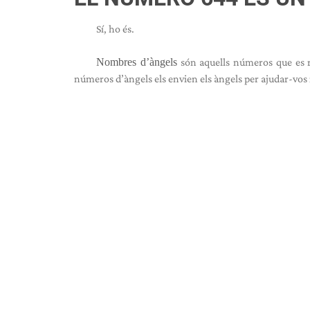
Sí, ho és.
Nombres d’àngels
són aquells números que es r
números d’àngels els envien els àngels per ajudar-vos i