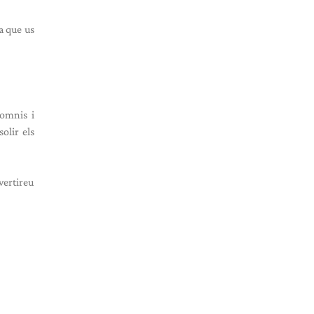
a que us
somnis i
olir els
vertireu