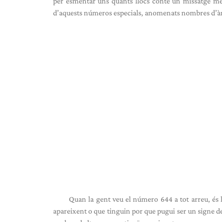
per esmentar uns quants llocs conté un missatge més
d’aquests números especials, anomenats nombres d’à
Quan la gent veu el número 644 a tot arreu, és
apareixent o que tinguin por que pugui ser un signe d