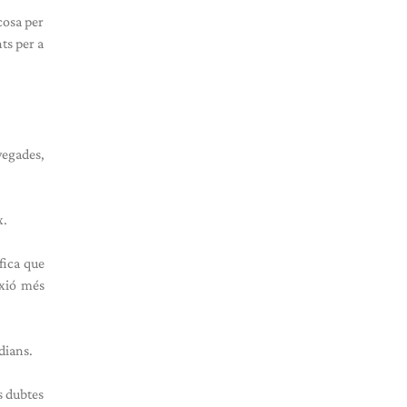
cosa per
ts per a
vegades,
x.
fica que
exió més
dians.
s dubtes