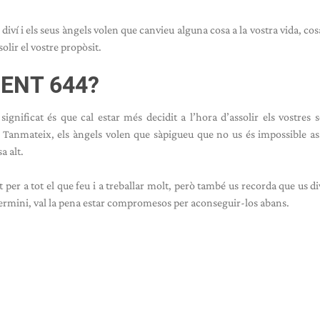
í i els seus àngels volen que canvieu alguna cosa a la vostra vida, cos
solir el vostre propòsit.
IENT 644?
gnificat és que cal estar més decidit a l’hora d’assolir els vostres 
t. Tanmateix, els àngels volen que sàpigueu que no us és impossible ass
a alt.
er a tot el que feu i a treballar molt, però també us recorda que us di
 termini, val la pena estar compromesos per aconseguir-los abans.