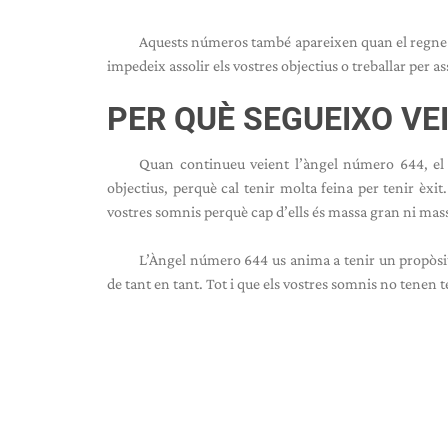
Aquests números també apareixen quan el regne div
impedeix assolir els vostres objectius o treballar per as
PER QUÈ SEGUEIXO VE
Quan continueu veient l’àngel número 644, el si
objectius, perquè cal tenir molta feina per tenir èxi
vostres somnis perquè cap d’ells és massa gran ni mass
L’Àngel número 644 us anima a tenir un propòsit p
de tant en tant. Tot i que els vostres somnis no tenen