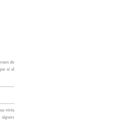
avant de
ue sí al
que viviu
r alguns