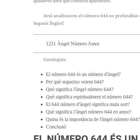
qualsevol altre que continuï apareixent.
Avui analitzarem el número 644 en profunditat d
Segueix llegint!
1221 Àngel Número Amor
Continguts
El número 644 és un número d'àngel?
Per què segueixo veient 644?
Què significa l'àngel número 644?
Què significa espiritualment el número 644?
El 644 número d'àngel significa mala sort?
Què significa l’àngel número 644 en amor?
Quina és la importància de l'àngel número 644?
Conclusió
EL NÚMERO 644 ÉS UN