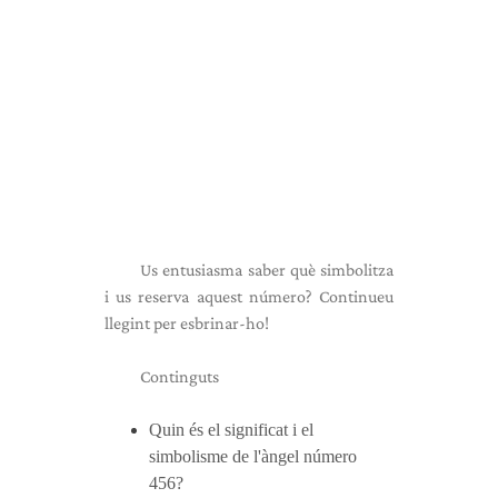
Us entusiasma saber què simbolitza
i us reserva aquest número? Continueu
llegint per esbrinar-ho!
Continguts
Quin és el significat i el
simbolisme de l'àngel número
456?