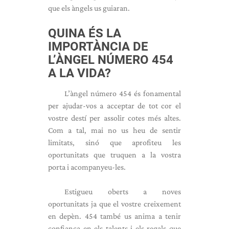
que els àngels us guiaran.
QUINA ÉS LA
IMPORTÀNCIA DE
L’ÀNGEL NÚMERO 454
A LA VIDA?
L’àngel número 454 és fonamental
per ajudar-vos a acceptar de tot cor el
vostre destí per assolir cotes més altes.
Com a tal, mai no us heu de sentir
limitats, sinó que aprofiteu les
oportunitats que truquen a la vostra
porta i acompanyeu-les.
Estigueu oberts a noves
oportunitats ja que el vostre creixement
en depèn. 454 també us anima a tenir
confiança en els talents i els regals que