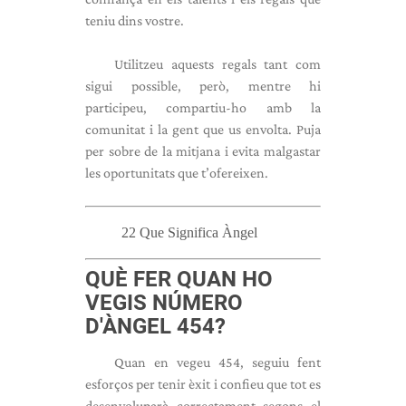
teniu dins vostre.
Utilitzeu aquests regals tant com
sigui possible, però, mentre hi
participeu, compartiu-ho amb la
comunitat i la gent que us envolta. Puja
per sobre de la mitjana i evita malgastar
les oportunitats que t’ofereixen.
22 Que Significa Àngel
QUÈ FER QUAN HO
VEGIS
NÚMERO
D'ÀNGEL
454?
Quan en vegeu 454, seguiu fent
esforços per tenir èxit i confieu que tot es
desenvoluparà correctament segons el