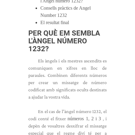
l'Àngel número 1232?
Consells pràctics de Angel
Number 1232
El resultat final
PER QUÈ EM SEMBLA
L'ÀNGEL NÚMERO
1232?
Els àngels i els mestres ascendits es
comuniquen en xifres en lloc de
paraules. Combinen diferents números
per crear un missatge de número
codificat amb significats ocults destinats
a ajudar la vostra vida.
En el cas de l'àngel número 1232, el
codi conté el fitxer
números 1, 2 i 3
, i
depèn de vosaltres desxifrar el missatge
especial que el regne diví té per a