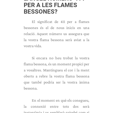
PER A LES FLAMES
BESSONES?
El significat de 411 per a flames
bessones és el de nous inicis en una
relació. Aquest número us assegura que
la vostra flama bessona serà aviat a la
vostra vida.
Si encara no heu trobat la vostra
flama bessona, és un moment propici per
a vosaltres. Mantingueu el cor i la ment
oberts a rebre la vostra flama bessona
que també podria ser la vostra ànima
bessona.
En el moment en què els conegueu,
la connexió entre tots dos serà
instantània i us semblarà gairebé com si