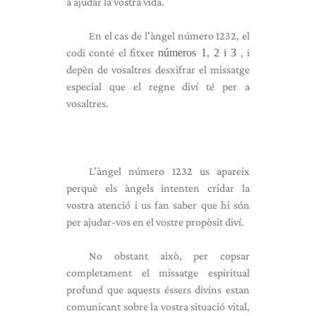
a ajudar la vostra vida.
En el cas de l'àngel número 1232, el
codi conté el fitxer
números 1, 2 i 3
, i
depèn de vosaltres desxifrar el missatge
especial que el regne diví té per a
vosaltres.
L’àngel número 1232 us apareix
perquè els àngels intenten cridar la
vostra atenció i us fan saber que hi són
per ajudar-vos en el vostre propòsit diví.
No obstant això, per copsar
completament el missatge espiritual
profund que aquests éssers divins estan
comunicant sobre la vostra situació vital,