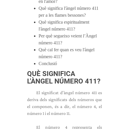
en l'amor?
Què significa l'àngel número 411
per a les flames bessones?
Què significa espiritualment
l'àngel número 411?
Per què segueixo veient l’Àngel
número 411?
Què cal fer quan es veu l'àngel
número 411?
Conclusió
QUÈ SIGNIFICA
L'ÀNGEL NÚMERO 411?
El significat d’àngel número 411 es
deriva dels significats dels números que
el componen, és a dir, el número 4, el
número 1 i el número 11.
El número 4 representa els